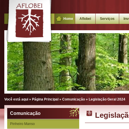
Home
Aflobei
Serviços
Inv
Você está aqui »
Página Principal
»
Comunicação
»
Legislação Geral 2024
Comunicação
Legislaçã
Pinheiro Manso