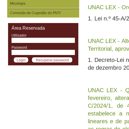
Micologia
UNAC LEX - Orç
Comissão de Cogestão do PNTI
1. Lei n.º 45-A
Área Reservada
Utilizador
UNAC LEX - Alt
Password
Territorial, apr
1. Decreto-Lei 
de dezembro 2
UNAC LEX - Qua
fevereiro, alte
C/2024/1, de 
estabelece a n
lineares e de p