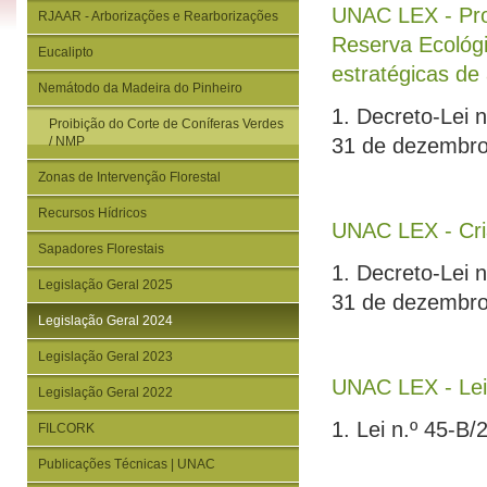
UNAC LEX - Proc
RJAAR - Arborizações e Rearborizações
Reserva Ecológ
Eucalipto
estratégicas de 
Nemátodo da Madeira do Pinheiro
1. Decreto-Lei 
Proibição do Corte de Coníferas Verdes
/ NMP
31 de dezembr
Zonas de Intervenção Florestal
Recursos Hídricos
UNAC LEX - Cria
Sapadores Florestais
1. Decreto-Lei 
Legislação Geral 2025
31 de dezembr
Legislação Geral 2024
Legislação Geral 2023
UNAC LEX - Lei
Legislação Geral 2022
1. Lei n.º 45-B
FILCORK
Publicações Técnicas | UNAC