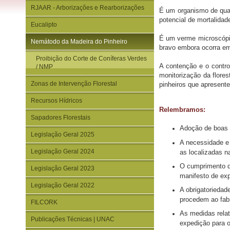
RJAAR - Arborizações e Rearborizações
É um organismo de quar
potencial de mortalidade
Eucalipto
É um verme microscópic
Nemátodo da Madeira do Pinheiro
bravo embora ocorra em
Proibição do Corte de Coníferas Verdes
A contenção e o contro
/ NMP
monitorização da flores
Zonas de Intervenção Florestal
pinheiros que apresent
Recursos Hídricos
Relembramos:
Sapadores Florestais
Adoção de boas p
Legislação Geral 2025
A necessidade e 
Legislação Geral 2024
as localizadas n
O cumprimento da
Legislação Geral 2023
manifesto de exp
Legislação Geral 2022
A obrigatoriedad
procedem ao fabr
FILCORK
As medidas relat
Publicações Técnicas | UNAC
expedição para o