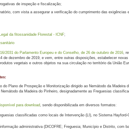
rogativas de inspeção e fiscalização;
atório, com vista a assegurar a verificação do cumprimento das exigências e
gal da fitossanidade Florestal - ICNF
;
sanitário
16/2031 do Parlamento Europeu e do Conselho, de 26 de outubro de 2016
, r
14 de dezembro de 2019, e vem, entre outras disposições, estabelecer novas 
odutos vegetais e outros objetos na sua circulação no território da União Eur
tes:
o do Plano de Prospeção e Monitorização dirigido ao Nemátodo da Madeira do 
o Nemátodo da Madeira do Pinheiro, designadamente as Freguesias classifica
isponível para download
, sendo disponibilizada em diversos formatos:
eguesias classificadas como locais de Intervenção (LI), no Sistema Hayford-G
nformação administrativa (DICOFRE; Freguesia; Município e Distrito, com bas