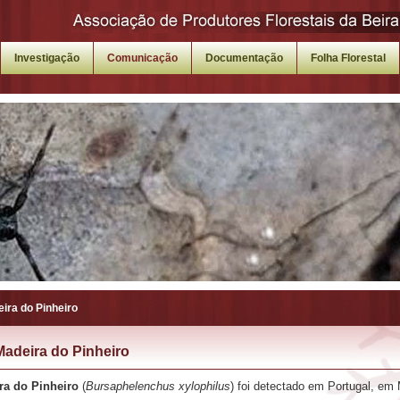
Investigação
Comunicação
Documentação
Folha Florestal
ira do Pinheiro
adeira do Pinheiro
a do Pinheiro
(
Bursaphelenchus xylophilus
) foi detectado em Portugal, em 