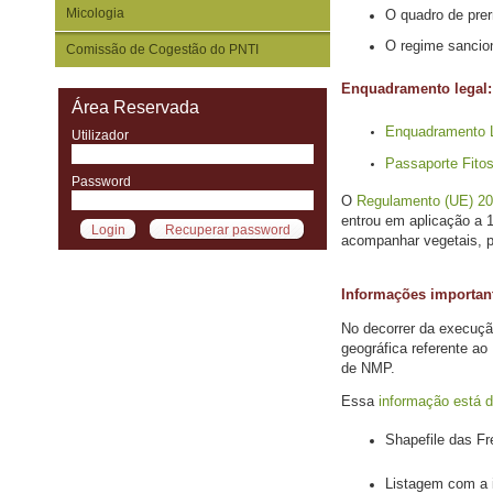
Micologia
O quadro de prer
O regime sancion
Comissão de Cogestão do PNTI
Enquadramento legal:
Área Reservada
Enquadramento Le
Utilizador
Passaporte Fitos
Password
O
Regulamento (UE) 20
entrou em aplicação a 
acompanhar vegetais, pr
Informações importan
No decorrer da execuçã
geográfica referente a
de NMP.
Essa
informação está d
Shapefile das Fr
Listagem com a i