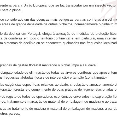
entena para a União Europeia, que se faz transportar por um insecto vector
 para o pinhal.
o considerado um das doenças mais perigosas para as coníferas a nivel mu
 áreas de grande densidade de outros pinheiros, nomeadamente o pinheiro 
lo da doença em Portugal, obriga à aplicação de medidas de proteção fitos
ta de coníferas em todo o território continental e, em particular, uma inten
em sintomas de declínio ou se encontrem queimados nas freguesias localiza
ráticas de gestão florestal mantendo o pinhal limpo e saudável;
obrigatoriedade de eliminação de todas as árvores coníferas que apresentem 
as freguesias afetadas (locais de intervenção) e tampão (zona tampão);
s exigências específicas relativas ao abate, circulação e armazenamento de
loração florestal e o cumprimento de boas práticas de higiene relacionadas c
e de registo de todos os operadores económicos envolvidos na exploração f
ico, tratamento e marcação de material de embalagem de madeira e ao trata
ivas ao tratamento de madeira e material de embalagem de madeira, a par das 
utros países;