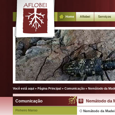
Home
Aflobei
Serviços
Você está aqui »
Página Principal
»
Comunicação
»
Nemátodo da Made
Comunicação
Nemátodo da M
Pinheiro Manso
O
Nemátodo da Madeir