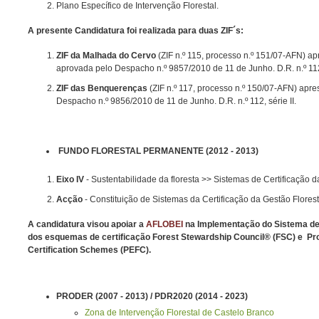
Plano Específico de Intervenção Florestal.
A presente Candidatura foi realizada para duas ZIF´s:
ZIF da Malhada do Cervo
(ZIF n.º 115, processo n.º 151/07-AFN) ap
aprovada pelo Despacho n.º 9857/2010 de 11 de Junho. D.R. n.º 112,
ZIF das Benquerenças
(ZIF n.º 117, processo n.º 150/07-AFN) apre
Despacho n.º 9856/2010 de 11 de Junho. D.R. n.º 112, série II.
FUNDO FLORESTAL PERMANENTE (2012 - 2013)
Eixo IV
- Sustentabilidade da floresta >> Sistemas de Certificação d
Acção
- Constituição de Sistemas da Certificação da Gestão Florest
A candidatura visou apoiar a
AFLOBEI
na Implementação do Sistema de 
dos esquemas de certificação Forest Stewardship Council® (FSC) e Pr
Certification Schemes (PEFC).
PRODER (2007 - 2013) / PDR2020 (2014 - 2023)
Zona de Intervenção Florestal de Castelo Branco