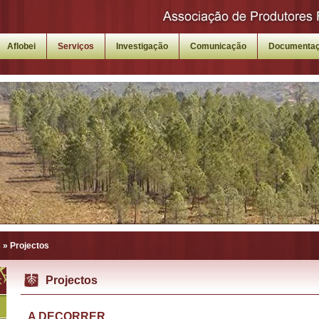
Aflobei
Serviços
Investigação
Comunicação
Documenta
s
»
Projectos
Projectos
A DECORRER