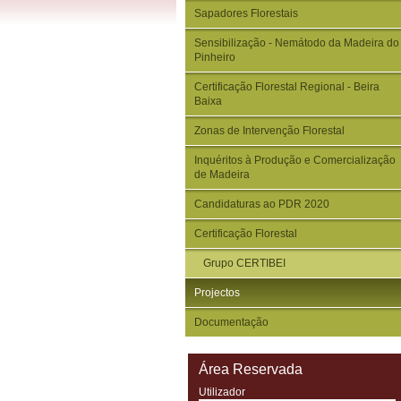
Sapadores Florestais
Sensibilização - Nemátodo da Madeira do
Pinheiro
Certificação Florestal Regional - Beira
Baixa
Zonas de Intervenção Florestal
Inquéritos à Produção e Comercialização
de Madeira
Candidaturas ao PDR 2020
Certificação Florestal
Grupo CERTIBEI
Projectos
Documentação
Área Reservada
Utilizador