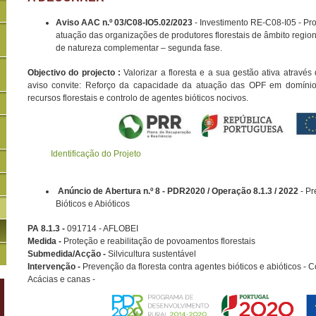
Aviso AAC n.º 03/C08-IO5.02/2023
- Investimento RE-C08-I05 - Pr
atuação das organizações de produtores florestais de âmbito region
de natureza complementar – segunda fase.
Objectivo do projecto :
Valorizar a floresta e a sua gestão ativa através 
aviso convite: Reforço da capacidade da atuação das OPF em domínios
recursos florestais e controlo de agentes bióticos nocivos.
Identificação do Projeto
Anúncio de Abertura n.º 8 - PDR2020 / Operação 8.1.3 / 2022
- Pr
Bióticos e Abióticos
PA 8.1.3 -
091714 - AFLOBEI
Medida -
Proteção e reabilitação de povoamentos florestais
Submedida/Acção -
Silvicultura sustentável
Intervenção -
Prevenção da floresta contra agentes bióticos e abióticos - 
Acácias e canas -