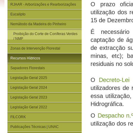
O prazo ofici
RJAAR - Arborizações e Rearborizações
utilização dos 
Eucalipto
15 de Dezembro
Nemátodo da Madeira do Pinheiro
É necessário 
Proibição do Corte de Coníferas Verdes
/ NMP
captação de ág
de extracção su
Zonas de Intervenção Florestal
minas, etc); 
Recursos Hídricos
residuais no sol
Sapadores Florestais
Legislação Geral 2025
O
Decreto-Lei
utilizadores de
Legislação Geral 2024
essa utilização
Legislação Geral 2023
Hidrográfica.
Legislação Geral 2022
O
Despacho n.º
FILCORK
utilização dos r
Publicações Técnicas | UNAC