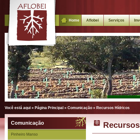
Home
Aflobei
Serviços
Inv
Você está aqui »
Página Principal
»
Comunicação
»
Recursos Hídricos
Comunicação
Recursos
Pinheiro Manso